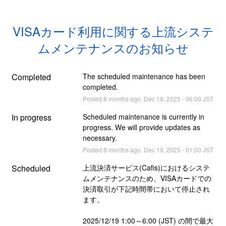
VISAカード利用に関する上流システ
ムメンテナンスのお知らせ
Completed
The scheduled maintenance has been 
completed.
Posted
8
months ago.
Dec
19
,
2025
-
06:00
JST
In progress
Scheduled maintenance is currently in 
progress. We will provide updates as 
necessary.
Posted
8
months ago.
Dec
19
,
2025
-
01:00
JST
Scheduled
上流決済サービス(Cafis)におけるシステ
ムメンテナンスのため、VISAカードでの
決済取引が下記時間帯において停止され
ます。
2025/12/19 1:00～6:00 (JST) の間で最大